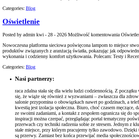
Categories:
Blog
Oświetlenie
Posted by admin
kwi - 28 - 2026
Możliwość komentowania
Oświetle
Nowoczesna platforma sieciowa poświęcona lampom to miejsce stworzo
produktów związanych z aranżacją światła, pokazując jak odpowiednio
wykonania i codzienny komfort użytkowania. Polecam: Testy i Recenz
Categories:
Blog
Nasi partnerzy:
raca zdalna stała się dla wielu ludzi codziennością. Z począ
się, że wiąże się również z wyzwaniami – zwłaszcza dla zdrow
salonie przypomina o obowiązkach nawet po godzinach, a tele
kwestią jest izolacja społeczna. Biuro, choć czasem męczące,
ze swoimi zadaniami, a kontakt z zespołem ogranicza się do 
inspiracji można czerpać, przeglądając portal tematyczny poś
przerwach czy techniki radzenia sobie ze stresem. Jednym z k
stałe miejsce, przy którym pracujemy tylko zawodowo. Dzięki 
są przerwy. Zamiast bez końca przewijać media społecznościowe