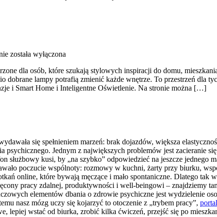
nie
została wyłączona
ne dla osób, które szukają stylowych inspiracji do domu, mieszkania,
 dobrane lampy potrafią zmienić każde wnętrze. To przestrzeń dla tyc
je i Smart Home i Inteligentne Oświetlenie. Na stronie można […]
tku wydawała się spełnieniem marzeń: brak dojazdów, większa elastyc
ia psychicznego. Jednym z największych problemów jest zacieranie się
fon służbowy kusi, by „na szybko” odpowiedzieć na jeszcze jednego ma
 dawało poczucie wspólnoty: rozmowy w kuchni, żarty przy biurku, ws
spotkań online, które bywają męczące i mało spontaniczne. Dlatego 
więcony pracy zdalnej, produktywności i well-beingowi – znajdziemy ta
luczowych elementów dbania o zdrowie psychiczne jest wydzielenie oso
temu nasz mózg uczy się kojarzyć to otoczenie z „trybem pracy”,
porta
, lepiej wstać od biurka, zrobić kilka ćwiczeń, przejść się po miesz