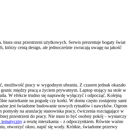
 biura oraz przestrzeni użytkowych. Serwis prezentuje bogaty świat
h, którzy cenią design, ale jednocześnie zwracają uwagę na jakość
zność, możliwość pracy w wygodnym ubraniu. Z czasem jednak okazało
 granic między pracą a życiem prywatnym. Laptop stojący na stole w
ila. W efekcie trudno się naprawdę wyłączyć i odpocząć. Kolejną
pólne narzekanie na pogodę czy korki. W domu często zostajemy sami
tak ważne jest świadome budowanie nowych rytuałów i nawyków. Ogrom
m pomysły na aranżację stanowiska pracy, ćwiczenia rozciągające w
bnej przestrzeni do pracy. Nie musi to być osobny pokój – wystarczy
l tematyczny
a resztę mieszkania – z odpoczynkiem. Równie ważne
kaniu, otworzyć okno, napić się wody. Krótkie, świadome przerwy