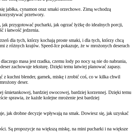
ją się jabłka, cynamon oraz smaki orzechowe. Zimą wchodzą
ykorzystywać przetwory.
ak przygotować pucharki, jak ogrzać łyżkę do idealnych porcji,
ć i łatwość jedzenia.
ń dla tych, którzy kochają proste smaki, i dla tych, którzy chcą
mi z różnych krajów. Speed-Ice pokazuje, że w mrożonych deserach
laczego masa jest rzadka, czemu lody po nocy są nie do nabrania,
 deser zachowuje teksturę. Dzięki temu łatwiej planować zapasy.
 z kuchni blender, garnek, miskę i zrobić coś, co w kilka chwil
 mrożony deser.
j śmietankowej, bardziej owocowej, bardziej korzennej. Dzięki temu
cie sprawia, że każde kolejne mrożenie jest bardziej
zuje, jak drobne decyzje wpływają na smak. Dowiesz się, jak uzyskać
ości. Są propozycje na większą miskę, na mini pucharki i na większe