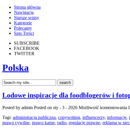
Strona główna
Nawigacja
Starsze wpisy
Kategorie
Polecamy
Spis Treści
SUBSCRIBE
FACEBOOK
TWITTER
Polska
Lodowe inspiracje dla foodblogerów i fot
Posted by admin
Posted on sty - 3 - 2026
Możliwość komentowania
Tagi:
administracja publiczna
,
copywriting
,
influencerzy
,
informacje
,
prawo cywilne
,
prawo karne
,
radio
,
regulacje prawne
,
reklama w siec