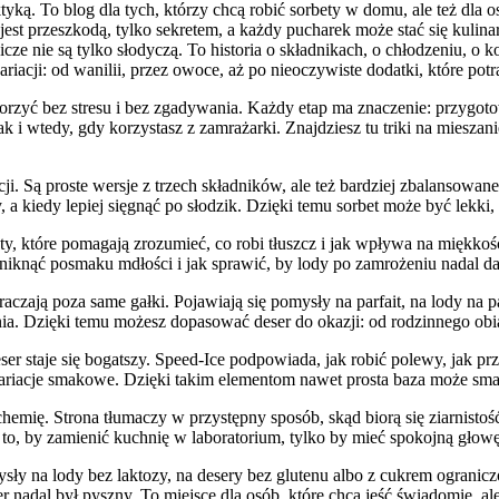
tyką. To blog dla tych, którzy chcą robić sorbety w domu, ale też dla 
jest przeszkodą, tylko sekretem, a każdy pucharek może stać się kulin
e nie są tylko słodyczą. To historia o składnikach, o chłodzeniu, o kon
riacji: od wanilii, przez owoce, aż po nieoczywiste dodatki, które po
orzyć bez stresu i bez zgadywania. Każdy etap ma znaczenie: przygoto
 i wtedy, gdy korzystasz z zamrażarki. Znajdziesz tu triki na mieszani
ji. Są proste wersje z trzech składników, ale też bardziej zbalansowane
a kiedy lepiej sięgnąć po słodzik. Dzięki temu sorbet może być lekki,
tóre pomagają zrozumieć, co robi tłuszcz i jak wpływa na miękkość. T
niknąć posmaku mdłości i jak sprawić, by lody po zamrożeniu nadal d
zają poza same gałki. Pojawiają się pomysły na parfait, na lody na p
nia. Dzięki temu możesz dopasować deser do okazji: od rodzinnego obi
eser staje się bogatszy. Speed-Ice podpowiada, jak robić polewy, jak p
 wariacje smakowe. Dzięki takim elementom nawet prosta baza może smak
hemię. Strona tłumaczy w przystępny sposób, skąd biorą się ziarnistość
to, by zamienić kuchnię w laboratorium, tylko by mieć spokojną głowę 
sły na lody bez laktozy, na desery bez glutenu albo z cukrem ogranic
er nadal był pyszny. To miejsce dla osób, które chcą jeść świadomie, a