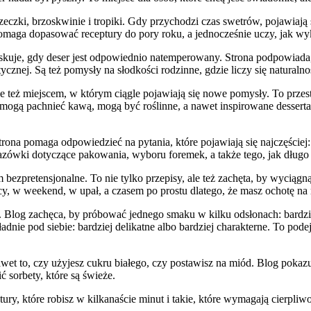
orzeczki, brzoskwinie i tropiki. Gdy przychodzi czas swetrów, pojawia
pomaga dopasować receptury do pory roku, a jednocześnie uczy, jak w
uje, gdy deser jest odpowiednio natemperowany. Strona podpowiada, j
znej. Są też pomysły na słodkości rodzinne, gdzie liczy się naturalnoś
ż miejscem, w którym ciągle pojawiają się nowe pomysły. To przestrze
mogą pachnieć kawą, mogą być roślinne, a nawet inspirowane desserta
a pomaga odpowiedzieć na pytania, które pojawiają się najczęściej: d
skazówki dotyczące pakowania, wyboru foremek, a także tego, jak długo
bezpretensjonalne. To nie tylko przepisy, ale też zachęta, by wyciągnąć
acy, w weekend, w upał, a czasem po prostu dlatego, że masz ochotę na
Blog zachęca, by próbować jednego smaku w kilku odsłonach: bardzie
nie pod siebie: bardziej delikatne albo bardziej charakterne. To podejś
 nawet to, czy użyjesz cukru białego, czy postawisz na miód. Blog poka
ć sorbety, które są świeże.
ry, które robisz w kilkanaście minut i takie, które wymagają cierpliw